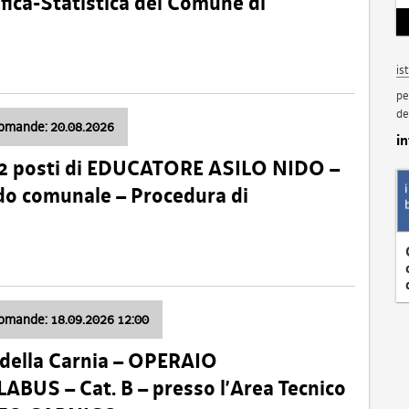
fica-Statistica del Comune di
is
pe
de
domande: 20.08.2026
i
 2 posti di EDUCATORE ASILO NIDO –
nido comunale – Procedura di
domande: 18.09.2026 12:00
della Carnia – OPERAIO
US – Cat. B – presso l’Area Tecnico