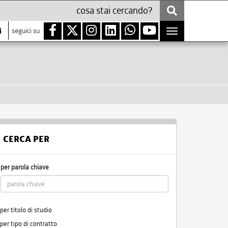
i
seguici su
Toggle
navigation
CERCA PER
per parola chiave
per titolo di studio
per tipo di contratto