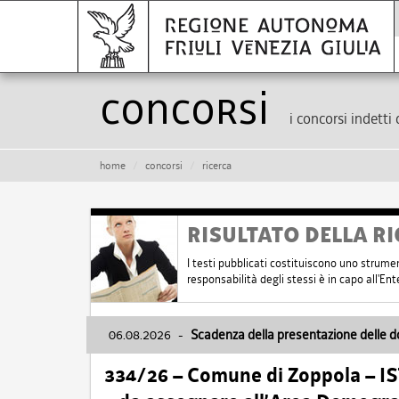
Concorsi
i concorsi indetti 
home
concorsi
ricerca
RISULTATO DELLA RI
I testi pubblicati costituiscono uno strume
responsabilità degli stessi è in capo all'E
06.08.2026
-
Scadenza della presentazione delle 
334/26 – Comune di Zoppola – 