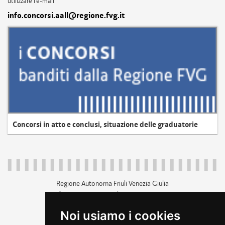
utilizzare l'e-mail
info.concorsi.aall@regione.fvg.it
Concorsi in atto e conclusi, situazione delle graduatorie
Regione Autonoma Friuli Venezia Giulia
c.f. 80014930327; p.iva 00526040324
piazza Unità d'Italia 1 Trieste
Noi usiamo i cookies
+39 040 3771111