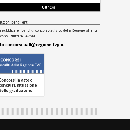
cerca
truzioni per gli enti
r pubblicare i bandi di concorso sul sito della Regione gli enti
vono utilizzare l'e-mail
nfo.concorsi.aall@regione.fvg.it
Concorsi in atto e
conclusi, situazione
delle graduatorie
uliveneziagiulia@certregione.fvg.it