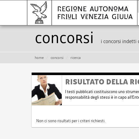
Concorsi
i concorsi indetti 
home
concorsi
ricerca
RISULTATO DELLA RI
I testi pubblicati costituiscono uno strume
responsabilità degli stessi è in capo all'E
Non ci sono risultati per i criteri richiesti.