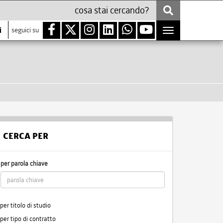
i
seguici su
Toggle
navigation
CERCA PER
per parola chiave
per titolo di studio
per tipo di contratto