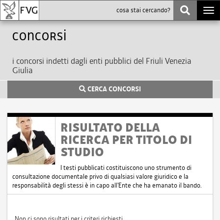
Togg
navi
Concorsi
i concorsi indetti dagli enti pubblici del Friuli Venezia
Giulia
CERCA CONCORSI
RISULTATO DELLA
RICERCA PER TITOLO DI
STUDIO
I testi pubblicati costituiscono uno strumento di
consultazione documentale privo di qualsiasi valore giuridico e la
responsabilità degli stessi è in capo all'Ente che ha emanato il bando.
Non ci sono risultati per i criteri richiesti.