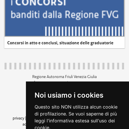
Concorsi in atto e conclusi, situazione delle graduatorie
Regione Autonoma Friuli Venezia Giulia
c.f. 80014930327; p.iva 00526040324
piazza Unità d'Italia 1 Trieste
Noi usiamo i cookies
+39 040 3771111
regione.friuliveneziagiulia@certregione.fvg.it
Questo sito NON utilizza alcun cookie
amministrazione trasparente
di profilazione. Se vuoi saperne di più
privacy
|
cookie
|
note legali
|
accessibilità
|
rss
|
dichiarazione di
leggi l'informativa estesa sull'uso dei
accessibilità
|
feedback
|
cambio preferenze cookie
cookie.