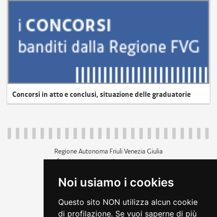
Concorsi in atto e conclusi, situazione delle graduatorie
Regione Autonoma Friuli Venezia Giulia
c.f. 80014930327; p.iva 00526040324
piazza Unità d'Italia 1 Trieste
Noi usiamo i cookies
+39 040 3771111
regione.friuliveneziagiulia@certregione.fvg.it
Questo sito NON utilizza alcun cookie
amministrazione trasparente
di profilazione. Se vuoi saperne di più