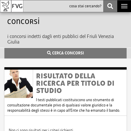
Togg
navi
Concorsi
i concorsi indetti dagli enti pubblici del Friuli Venezia
Giulia
CERCA CONCORSI
RISULTATO DELLA
RICERCA PER TITOLO DI
STUDIO
I testi pubblicati costituiscono uno strumento di
consultazione documentale privo di qualsiasi valore giuridico e la
responsabilità degli stessi è in capo all'Ente che ha emanato il bando.
Non ci sono risultati per i criteri richiesti.