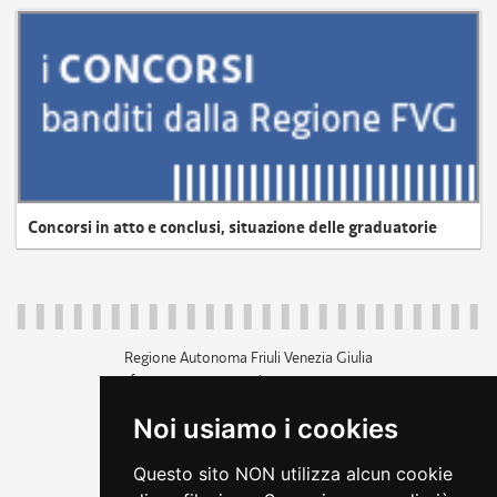
Concorsi in atto e conclusi, situazione delle graduatorie
Regione Autonoma Friuli Venezia Giulia
c.f. 80014930327; p.iva 00526040324
piazza Unità d'Italia 1 Trieste
Noi usiamo i cookies
+39 040 3771111
regione.friuliveneziagiulia@certregione.fvg.it
Questo sito NON utilizza alcun cookie
amministrazione trasparente