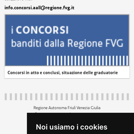
info.concorsi.aall@regione.fvg.it
Concorsi in atto e conclusi, situazione delle graduatorie
Regione Autonoma Friuli Venezia Giulia
c.f. 80014930327; p.iva 00526040324
piazza Unità d'Italia 1 Trieste
Noi usiamo i cookies
+39 040 3771111
regione.friuliveneziagiulia@certregione.fvg.it