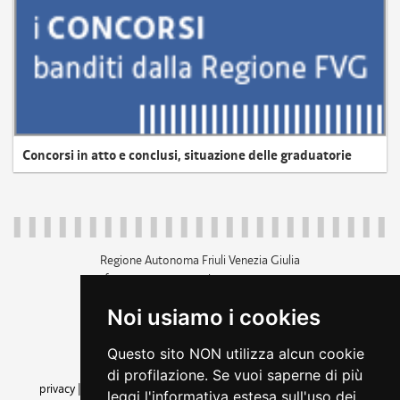
Concorsi in atto e conclusi, situazione delle graduatorie
Regione Autonoma Friuli Venezia Giulia
c.f. 80014930327; p.iva 00526040324
piazza Unità d'Italia 1 Trieste
Noi usiamo i cookies
+39 040 3771111
regione.friuliveneziagiulia@certregione.fvg.it
Questo sito NON utilizza alcun cookie
amministrazione trasparente
di profilazione. Se vuoi saperne di più
privacy
|
cookie
|
note legali
|
accessibilità
|
rss
|
dichiarazione di
leggi l'informativa estesa sull'uso dei