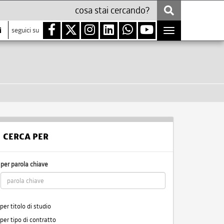
i
seguici su
Toggle
navigation
CERCA PER
per parola chiave
per titolo di studio
per tipo di contratto