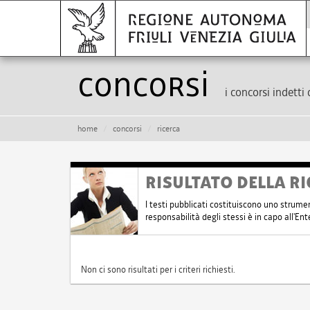
Concorsi
i concorsi indetti 
home
concorsi
ricerca
RISULTATO DELLA RI
I testi pubblicati costituiscono uno strume
responsabilità degli stessi è in capo all'E
Non ci sono risultati per i criteri richiesti.