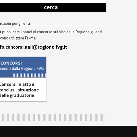
cerca
truzioni per gli enti
r pubblicare i bandi di concorso sul sito della Regione gli enti
vono utilizzare l'e-mail
nfo.concorsi.aall@regione.fvg.it
Concorsi in atto e
conclusi, situazione
delle graduatorie
uliveneziagiulia@certregione.fvg.it