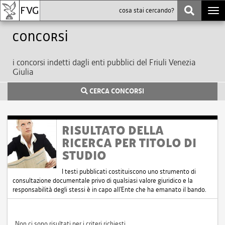
Togg
navi
Concorsi
i concorsi indetti dagli enti pubblici del Friuli Venezia
Giulia
CERCA CONCORSI
RISULTATO DELLA
RICERCA PER TITOLO DI
STUDIO
I testi pubblicati costituiscono uno strumento di
consultazione documentale privo di qualsiasi valore giuridico e la
responsabilità degli stessi è in capo all'Ente che ha emanato il bando.
Non ci sono risultati per i criteri richiesti.