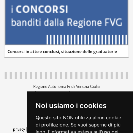
Concorsi in atto e conclusi, situazione delle graduatorie
Regione Autonoma Friuli Venezia Giulia
c.f. 80014930327; p.iva 00526040324
piazza Unità d'Italia 1 Trieste
Noi usiamo i cookies
+39 040 3771111
regione.friuliveneziagiulia@certregione.fvg.it
Questo sito NON utilizza alcun cookie
amministrazione trasparente
di profilazione. Se vuoi saperne di più
privacy
|
cookie
|
note legali
|
accessibilità
|
rss
|
dichiarazione di
leggi l'informativa estesa sull'uso dei