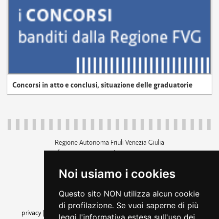
Concorsi in atto e conclusi, situazione delle graduatorie
Regione Autonoma Friuli Venezia Giulia
c.f. 80014930327; p.iva 00526040324
piazza Unità d'Italia 1 Trieste
Noi usiamo i cookies
+39 040 3771111
regione.friuliveneziagiulia@certregione.fvg.it
Questo sito NON utilizza alcun cookie
amministrazione trasparente
di profilazione. Se vuoi saperne di più
privacy
|
cookie
|
note legali
|
accessibilità
|
rss
|
dichiarazione di
leggi l'informativa estesa sull'uso dei