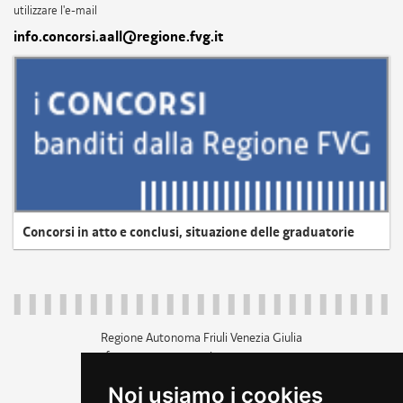
utilizzare l'e-mail
info.concorsi.aall@regione.fvg.it
Concorsi in atto e conclusi, situazione delle graduatorie
Regione Autonoma Friuli Venezia Giulia
c.f. 80014930327; p.iva 00526040324
piazza Unità d'Italia 1 Trieste
Noi usiamo i cookies
+39 040 3771111