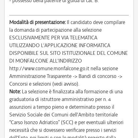
- possesso della patente di guida di cat. B.
Modalità di presentazione:
Il candidato deve compilare
la domanda di partecipazione alla selezione
ESCLUSIVAMENTE PER VIA TELEMATICA
UTILIZZANDO L’APPLICAZIONE INFORMATICA
DISPONIBILE SUL SITO ISTITUZIONALE DEL COMUNE
DI MONFALCONE ALL’INDIRIZZO
http://www.comune.monfalcone.go.it nella sezione
Amministrazione Trasparente -> Bandi di concorso ->
Concorsi e selezioni (vedi avviso).
Note:
La selezione è finalizzata alla formazione di una
graduatoria di istruttore amministrativo per n. 4
assunzioni a tempo pieno e determinato presso il
Servizio Sociale dei Comuni dell’Ambito territoriale
“Carso Isonzo Adriatico” (SCC) e per eventuali ulteriori
necessità che si dovessero verificare presso i servizi
dell’Ente, nei limiti e con le modalità previste dalla