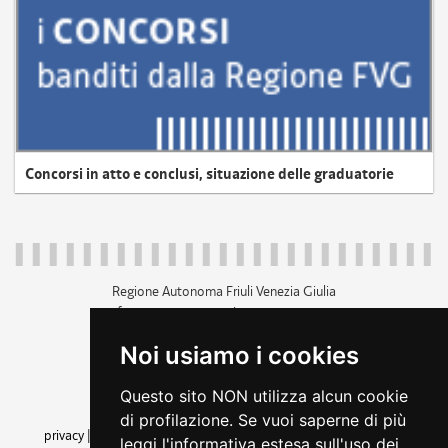
Concorsi in atto e conclusi, situazione delle graduatorie
Regione Autonoma Friuli Venezia Giulia
c.f. 80014930327; p.iva 00526040324
piazza Unità d'Italia 1 Trieste
Noi usiamo i cookies
+39 040 3771111
regione.friuliveneziagiulia@certregione.fvg.it
Questo sito NON utilizza alcun cookie
amministrazione trasparente
di profilazione. Se vuoi saperne di più
privacy
|
cookie
|
note legali
|
accessibilità
|
rss
|
dichiarazione di
leggi l'informativa estesa sull'uso dei