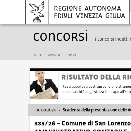
Concorsi
i concorsi indetti 
home
concorsi
ricerca
RISULTATO DELLA RI
I testi pubblicati costituiscono uno strume
responsabilità degli stessi è in capo all'E
06.08.2026
-
Scadenza della presentazione delle 
335/26 – Comune di San Lorenzo 