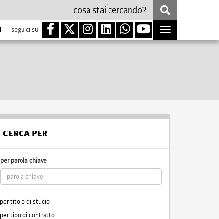
i
seguici su
Toggle
navigation
CERCA PER
per parola chiave
per titolo di studio
per tipo di contratto