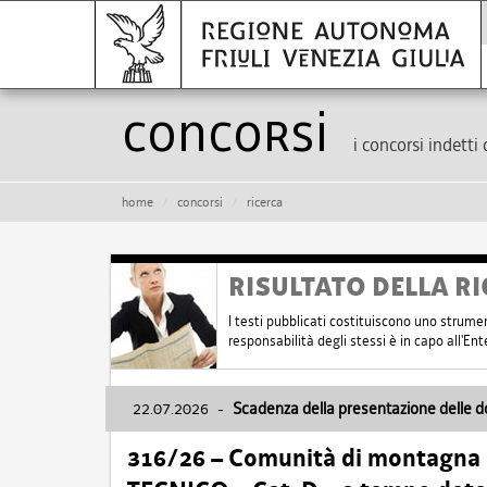
Concorsi
i concorsi indetti 
home
concorsi
ricerca
RISULTATO DELLA RI
I testi pubblicati costituiscono uno strume
responsabilità degli stessi è in capo all'E
22.07.2026
-
Scadenza della presentazione delle 
316/26 – Comunità di montagna