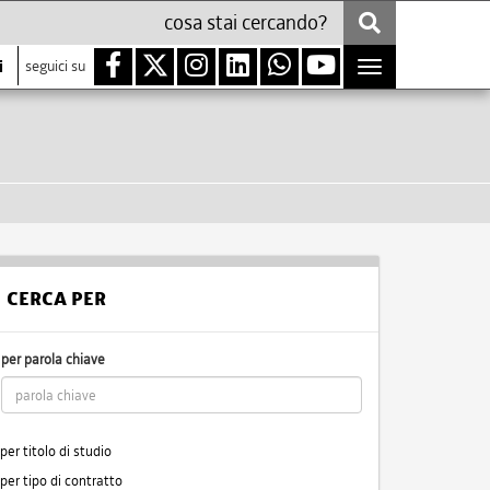
i
seguici su
Toggle
navigation
CERCA PER
per parola chiave
per titolo di studio
per tipo di contratto