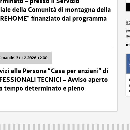
minato – presso il Servizio
oriale della Comunità di montagna della
o “REHOME” finanziato dal programma
is
pe
de
i
domande: 31.12.2026 12:00
izi alla Persona “Casa per anziani” di
ROFESSIONALI TECNICI – Avviso aperto
 a tempo determinato e pieno