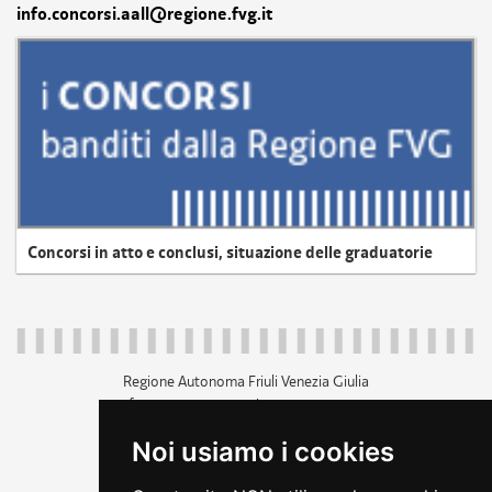
info.concorsi.aall@regione.fvg.it
Concorsi in atto e conclusi, situazione delle graduatorie
Regione Autonoma Friuli Venezia Giulia
c.f. 80014930327; p.iva 00526040324
piazza Unità d'Italia 1 Trieste
Noi usiamo i cookies
+39 040 3771111
regione.friuliveneziagiulia@certregione.fvg.it