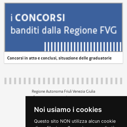
Concorsi in atto e conclusi, situazione delle graduatorie
Regione Autonoma Friuli Venezia Giulia
c.f. 80014930327; p.iva 00526040324
piazza Unità d'Italia 1 Trieste
Noi usiamo i cookies
+39 040 3771111
regione.friuliveneziagiulia@certregione.fvg.it
Questo sito NON utilizza alcun cookie
amministrazione trasparente