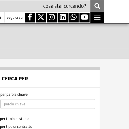
i
seguici su
Toggle
navigation
CERCA PER
per parola chiave
per titolo di studio
per tipo di contratto