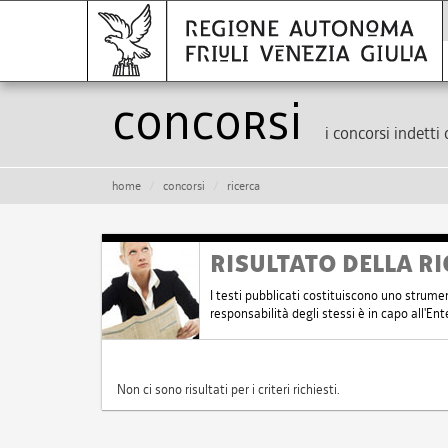
Concorsi
i concorsi indetti 
home
concorsi
ricerca
RISULTATO DELLA RI
I testi pubblicati costituiscono uno strume
responsabilità degli stessi è in capo all'E
Non ci sono risultati per i criteri richiesti.