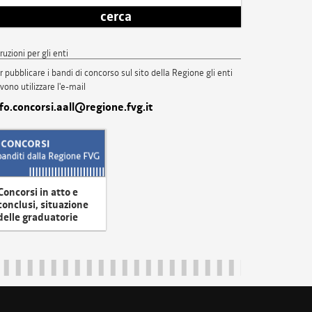
cerca
truzioni per gli enti
r pubblicare i bandi di concorso sul sito della Regione gli enti
vono utilizzare l'e-mail
nfo.concorsi.aall@regione.fvg.it
Concorsi in atto e
conclusi, situazione
delle graduatorie
uliveneziagiulia@certregione.fvg.it