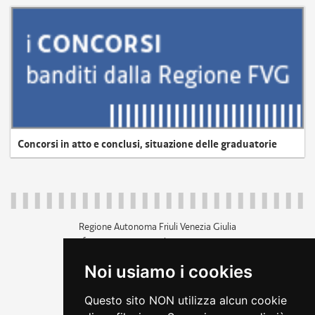
Concorsi in atto e conclusi, situazione delle graduatorie
Regione Autonoma Friuli Venezia Giulia
c.f. 80014930327; p.iva 00526040324
piazza Unità d'Italia 1 Trieste
Noi usiamo i cookies
+39 040 3771111
regione.friuliveneziagiulia@certregione.fvg.it
Questo sito NON utilizza alcun cookie
amministrazione trasparente