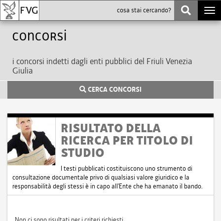
Togg
navi
Concorsi
i concorsi indetti dagli enti pubblici del Friuli Venezia
Giulia
CERCA CONCORSI
RISULTATO DELLA
RICERCA PER TITOLO DI
STUDIO
I testi pubblicati costituiscono uno strumento di
consultazione documentale privo di qualsiasi valore giuridico e la
responsabilità degli stessi è in capo all'Ente che ha emanato il bando.
Non ci sono risultati per i criteri richiesti.