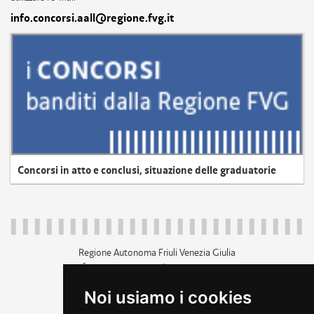
info.concorsi.aall@regione.fvg.it
Concorsi in atto e conclusi, situazione delle graduatorie
Regione Autonoma Friuli Venezia Giulia
c.f. 80014930327; p.iva 00526040324
piazza Unità d'Italia 1 Trieste
Noi usiamo i cookies
+39 040 3771111
regione.friuliveneziagiulia@certregione.fvg.it