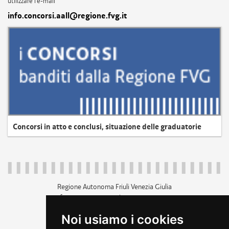
utilizzare l'e-mail
info.concorsi.aall@regione.fvg.it
Concorsi in atto e conclusi, situazione delle graduatorie
Regione Autonoma Friuli Venezia Giulia
c.f. 80014930327; p.iva 00526040324
piazza Unità d'Italia 1 Trieste
Noi usiamo i cookies
+39 040 3771111