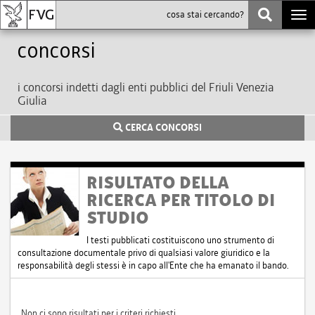
Togg
navi
Concorsi
i concorsi indetti dagli enti pubblici del Friuli Venezia
Giulia
CERCA CONCORSI
RISULTATO DELLA
RICERCA PER TITOLO DI
STUDIO
I testi pubblicati costituiscono uno strumento di
consultazione documentale privo di qualsiasi valore giuridico e la
responsabilità degli stessi è in capo all'Ente che ha emanato il bando.
Non ci sono risultati per i criteri richiesti.