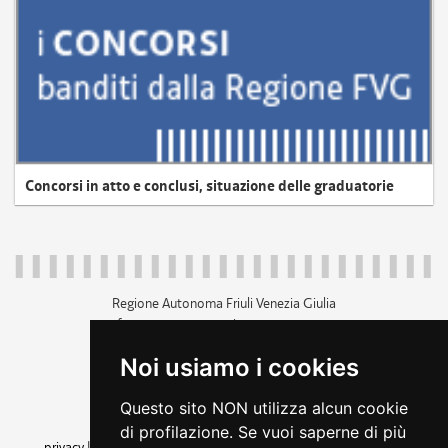
Concorsi in atto e conclusi, situazione delle graduatorie
Regione Autonoma Friuli Venezia Giulia
c.f. 80014930327; p.iva 00526040324
piazza Unità d'Italia 1 Trieste
Noi usiamo i cookies
+39 040 3771111
regione.friuliveneziagiulia@certregione.fvg.it
Questo sito NON utilizza alcun cookie
amministrazione trasparente
di profilazione. Se vuoi saperne di più
privacy
|
cookie
|
note legali
|
accessibilità
|
rss
|
dichiarazione di