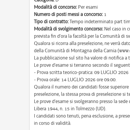
Modalità di concorso:
Per esami
Numero di posti messi a concorso:
1
Tipo di contratto:
Tempo indeterminato part ti
Modalità di svolgimento concorso:
Nel caso in c
prevista fin d’ora la facoltà per la Comunità di 
Qualora si ricorra alla preselezione, ne verrà da
della Comunità di Montagna della Carnia (www.ca
La pubblicazione sul sito ha valore di notifica a tu
Le prove d’esame si terranno secondo il seguent
- Prova scritta teorico-pratica: 09 LUGLIO 2026 
- Prova orale: 14 LUGLIO 2026 ore 09.00.
Qualora il numero dei candidati fosse superiore 
preselezione, la stessa prova di preselezione si 
Le prove d’esame si svolgeranno presso la sede 
Libera 1944, n. 15 in Tolmezzo (UD).
I candidati sono tenuti, pena esclusione, a pres
in corso di validità.