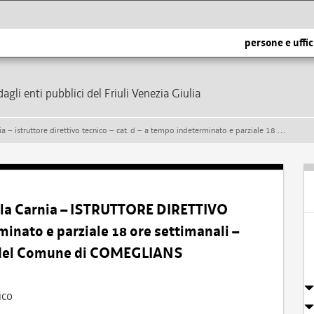
persone e uffic
dagli enti pubblici del Friuli Venezia Giulia
ico – cat. d – a tempo indeterminato e parziale 18 ore settimanali – presso l’area tecnico manutentiva del comune di comeglians
lla Carnia – ISTRUTTORE DIRETTIVO
inato e parziale 18 ore settimanali –
a del Comune di COMEGLIANS
ico