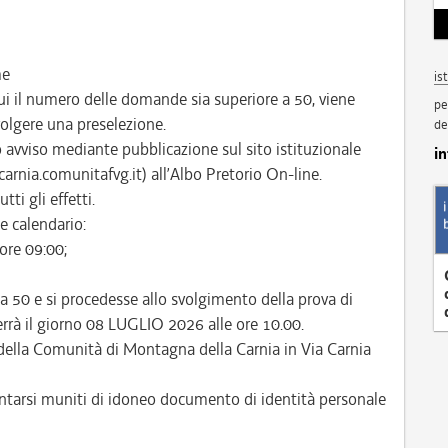
me
is
ui il numero delle domande sia superiore a 50, viene
pe
svolgere una preselezione.
de
to avviso mediante pubblicazione sul sito istituzionale
i
rnia.comunitafvg.it) all’Albo Pretorio On-line.
tti gli effetti.
e calendario:
ore 09:00;
a 50 e si procedesse allo svolgimento della prova di
terrà il giorno 08 LUGLIO 2026 alle ore 10.00.
della Comunità di Montagna della Carnia in Via Carnia
entarsi muniti di idoneo documento di identità personale