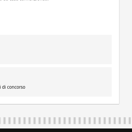
 di concorso
Regione Autonoma Friuli Venezia Giulia