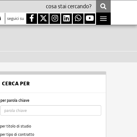
i
seguici su
Toggle
navigation
CERCA PER
per parola chiave
per titolo di studio
per tipo di contratto