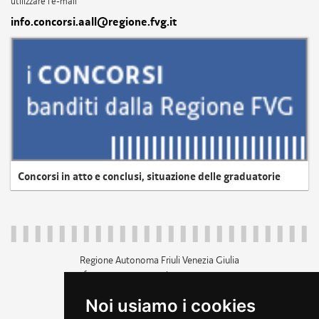
utilizzare l'e-mail
info.concorsi.aall@regione.fvg.it
Concorsi in atto e conclusi, situazione delle graduatorie
Regione Autonoma Friuli Venezia Giulia
c.f. 80014930327; p.iva 00526040324
piazza Unità d'Italia 1 Trieste
Noi usiamo i cookies
+39 040 3771111