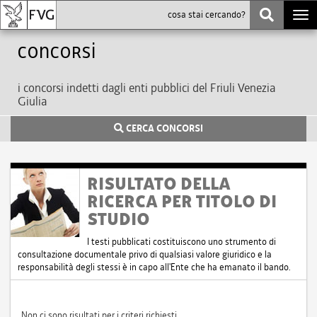
Togg
navi
Concorsi
i concorsi indetti dagli enti pubblici del Friuli Venezia
Giulia
CERCA CONCORSI
RISULTATO DELLA
RICERCA PER TITOLO DI
STUDIO
I testi pubblicati costituiscono uno strumento di
consultazione documentale privo di qualsiasi valore giuridico e la
responsabilità degli stessi è in capo all'Ente che ha emanato il bando.
Non ci sono risultati per i criteri richiesti.