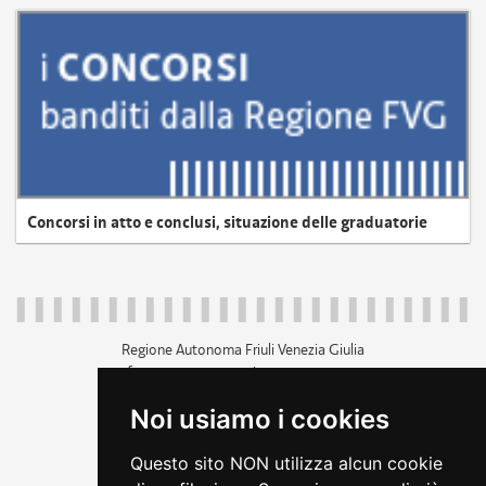
Concorsi in atto e conclusi, situazione delle graduatorie
Regione Autonoma Friuli Venezia Giulia
c.f. 80014930327; p.iva 00526040324
piazza Unità d'Italia 1 Trieste
Noi usiamo i cookies
+39 040 3771111
regione.friuliveneziagiulia@certregione.fvg.it
Questo sito NON utilizza alcun cookie
amministrazione trasparente