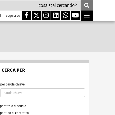
i
seguici su
Toggle
navigation
CERCA PER
per parola chiave
per titolo di studio
per tipo di contratto