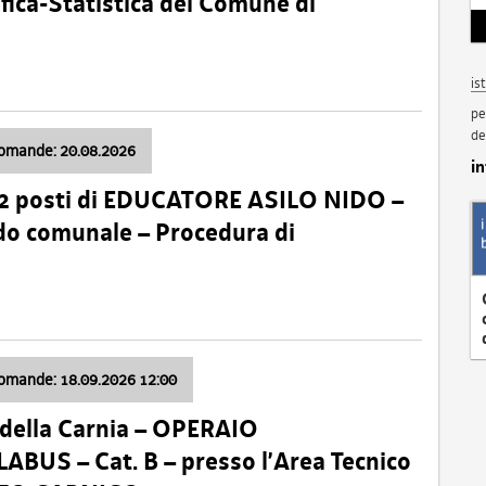
fica-Statistica del Comune di
is
pe
de
domande: 20.08.2026
i
 2 posti di EDUCATORE ASILO NIDO –
nido comunale – Procedura di
domande: 18.09.2026 12:00
della Carnia – OPERAIO
US – Cat. B – presso l’Area Tecnico