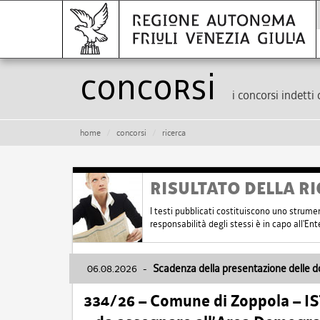
Concorsi
i concorsi indetti 
home
concorsi
ricerca
RISULTATO DELLA RI
I testi pubblicati costituiscono uno strume
responsabilità degli stessi è in capo all'E
06.08.2026
-
Scadenza della presentazione delle 
334/26 – Comune di Zoppola – 