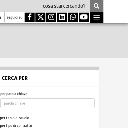
i
seguici su
Toggle
navigation
CERCA PER
per parola chiave
per titolo di studio
per tipo di contratto