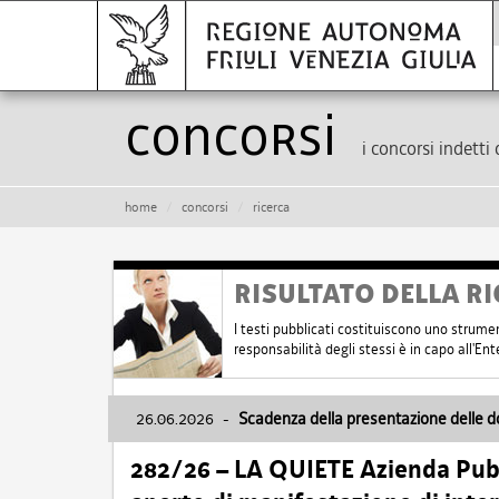
Concorsi
i concorsi indetti 
home
concorsi
ricerca
RISULTATO DELLA RI
I testi pubblicati costituiscono uno strume
responsabilità degli stessi è in capo all'E
26.06.2026
-
Scadenza della presentazione delle 
282/26 – LA QUIETE Azienda Pubbl