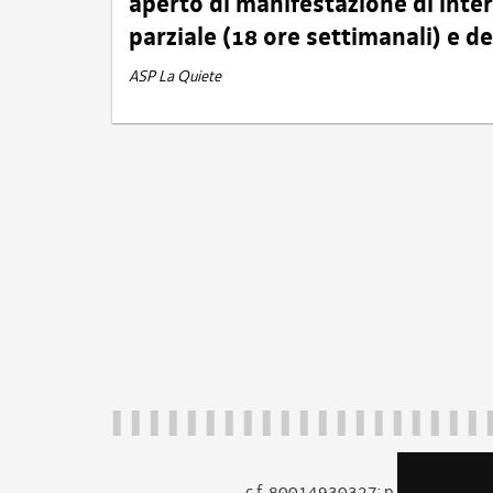
aperto di manifestazione di int
parziale (18 ore settimanali) e 
ASP La Quiete
c.f. 80014930327; p.iva 005260