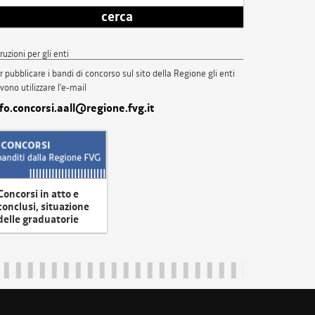
cerca
truzioni per gli enti
r pubblicare i bandi di concorso sul sito della Regione gli enti
vono utilizzare l'e-mail
nfo.concorsi.aall@regione.fvg.it
Concorsi in atto e
conclusi, situazione
delle graduatorie
uliveneziagiulia@certregione.fvg.it