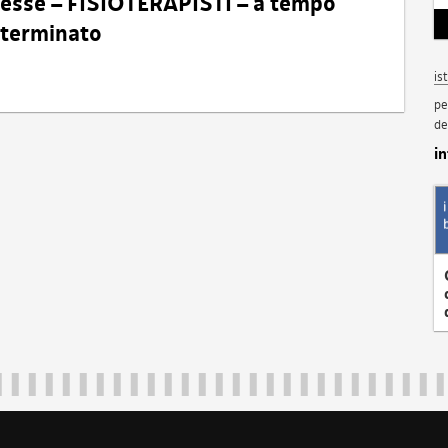
eresse – FISIOTERAPISTI – a tempo
determinato
is
pe
de
i
Regione Autonoma Friuli Venezia Giulia
40324
|
piazza Unità d'Italia 1 Trieste
|
+39 040 3771111
|
regione.fri