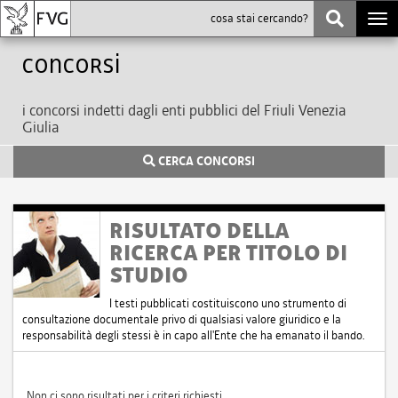
Togg
navi
Concorsi
i concorsi indetti dagli enti pubblici del Friuli Venezia
Giulia
CERCA CONCORSI
RISULTATO DELLA
RICERCA PER TITOLO DI
STUDIO
I testi pubblicati costituiscono uno strumento di
consultazione documentale privo di qualsiasi valore giuridico e la
responsabilità degli stessi è in capo all'Ente che ha emanato il bando.
Non ci sono risultati per i criteri richiesti.