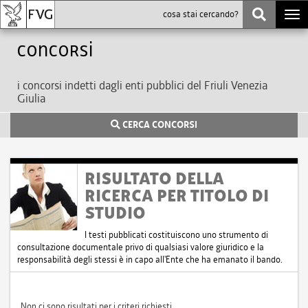
Togg
navi
Concorsi
i concorsi indetti dagli enti pubblici del Friuli Venezia
Giulia
CERCA CONCORSI
RISULTATO DELLA
RICERCA PER TITOLO DI
STUDIO
I testi pubblicati costituiscono uno strumento di
consultazione documentale privo di qualsiasi valore giuridico e la
responsabilità degli stessi è in capo all'Ente che ha emanato il bando.
Non ci sono risultati per i criteri richiesti.