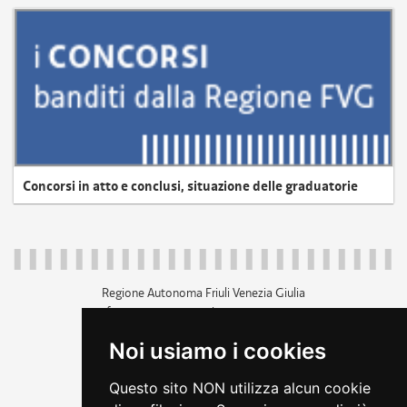
Concorsi in atto e conclusi, situazione delle graduatorie
Regione Autonoma Friuli Venezia Giulia
c.f. 80014930327; p.iva 00526040324
piazza Unità d'Italia 1 Trieste
Noi usiamo i cookies
+39 040 3771111
regione.friuliveneziagiulia@certregione.fvg.it
Questo sito NON utilizza alcun cookie
amministrazione trasparente