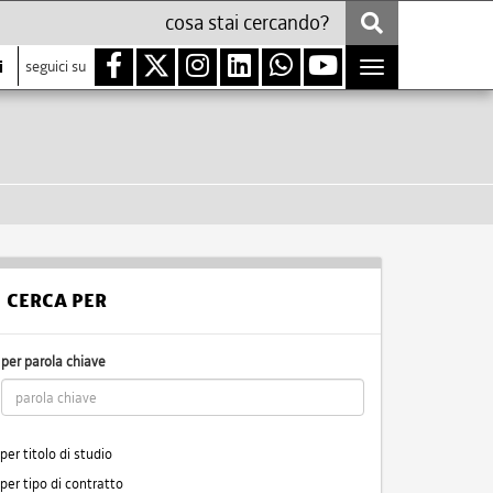
i
seguici su
Toggle
navigation
CERCA PER
per parola chiave
per titolo di studio
per tipo di contratto