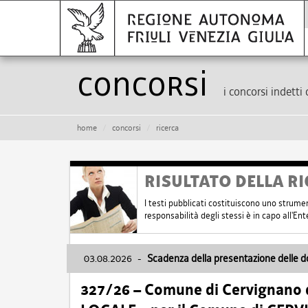
Concorsi
i concorsi indetti 
home
concorsi
ricerca
RISULTATO DELLA RI
I testi pubblicati costituiscono uno strume
responsabilità degli stessi è in capo all'E
03.08.2026
-
Scadenza della presentazione delle 
327/26 – Comune di Cervignano d