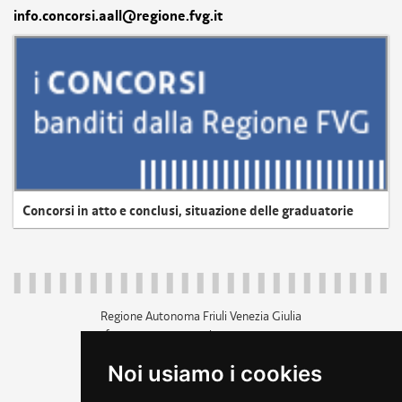
info.concorsi.aall@regione.fvg.it
Concorsi in atto e conclusi, situazione delle graduatorie
Regione Autonoma Friuli Venezia Giulia
c.f. 80014930327; p.iva 00526040324
piazza Unità d'Italia 1 Trieste
Noi usiamo i cookies
+39 040 3771111
regione.friuliveneziagiulia@certregione.fvg.it