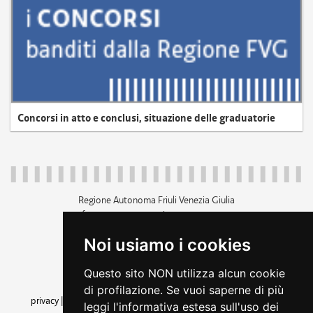
Concorsi in atto e conclusi, situazione delle graduatorie
Regione Autonoma Friuli Venezia Giulia
c.f. 80014930327; p.iva 00526040324
piazza Unità d'Italia 1 Trieste
Noi usiamo i cookies
+39 040 3771111
regione.friuliveneziagiulia@certregione.fvg.it
Questo sito NON utilizza alcun cookie
amministrazione trasparente
di profilazione. Se vuoi saperne di più
privacy
|
cookie
|
note legali
|
accessibilità
|
rss
|
dichiarazione di
leggi l'informativa estesa sull'uso dei