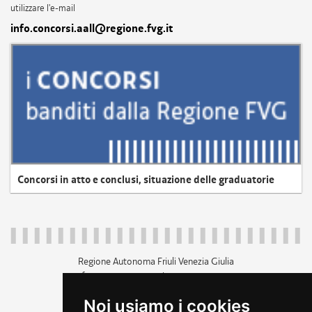
utilizzare l'e-mail
info.concorsi.aall@regione.fvg.it
Concorsi in atto e conclusi, situazione delle graduatorie
Regione Autonoma Friuli Venezia Giulia
c.f. 80014930327; p.iva 00526040324
piazza Unità d'Italia 1 Trieste
Noi usiamo i cookies
+39 040 3771111