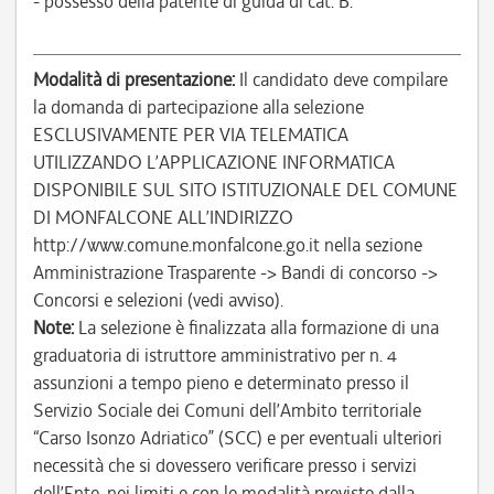
- possesso della patente di guida di cat. B.
Modalità di presentazione:
Il candidato deve compilare
la domanda di partecipazione alla selezione
ESCLUSIVAMENTE PER VIA TELEMATICA
UTILIZZANDO L’APPLICAZIONE INFORMATICA
DISPONIBILE SUL SITO ISTITUZIONALE DEL COMUNE
DI MONFALCONE ALL’INDIRIZZO
http://www.comune.monfalcone.go.it nella sezione
Amministrazione Trasparente -> Bandi di concorso ->
Concorsi e selezioni (vedi avviso).
Note:
La selezione è finalizzata alla formazione di una
graduatoria di istruttore amministrativo per n. 4
assunzioni a tempo pieno e determinato presso il
Servizio Sociale dei Comuni dell’Ambito territoriale
“Carso Isonzo Adriatico” (SCC) e per eventuali ulteriori
necessità che si dovessero verificare presso i servizi
dell’Ente, nei limiti e con le modalità previste dalla