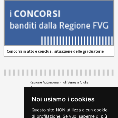
Concorsi in atto e conclusi, situazione delle graduatorie
Regione Autonoma Friuli Venezia Giulia
c.f. 80014930327; p.iva 00526040324
piazza Unità d'Italia 1 Trieste
Noi usiamo i cookies
+39 040 3771111
regione.friuliveneziagiulia@certregione.fvg.it
Questo sito NON utilizza alcun cookie
amministrazione trasparente
di profilazione. Se vuoi saperne di più