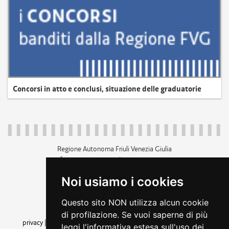
Concorsi in atto e conclusi, situazione delle graduatorie
Regione Autonoma Friuli Venezia Giulia
c.f. 80014930327; p.iva 00526040324
piazza Unità d'Italia 1 Trieste
Noi usiamo i cookies
+39 040 3771111
regione.friuliveneziagiulia@certregione.fvg.it
Questo sito NON utilizza alcun cookie
amministrazione trasparente
di profilazione. Se vuoi saperne di più
privacy
|
cookie
|
note legali
|
accessibilità
|
rss
|
dichiarazione di
leggi l'informativa estesa sull'uso dei