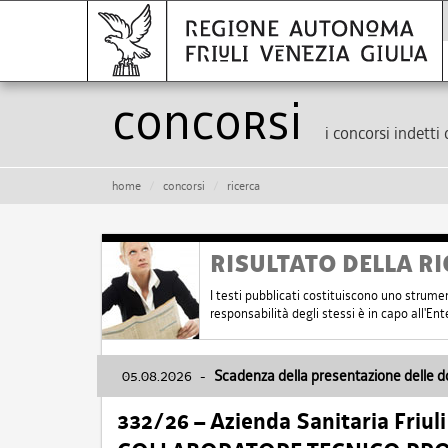
Concorsi
i concorsi indetti 
home
concorsi
ricerca
RISULTATO DELLA RI
I testi pubblicati costituiscono uno strume
responsabilità degli stessi è in capo all'E
05.08.2026
-
Scadenza della presentazione delle 
332/26 – Azienda Sanitaria Friul