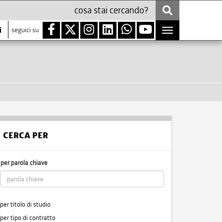
i
seguici su
Toggle
navigation
CERCA PER
per parola chiave
per titolo di studio
per tipo di contratto