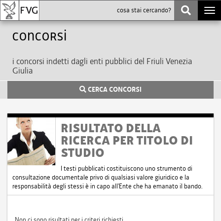
Togg
navi
Concorsi
i concorsi indetti dagli enti pubblici del Friuli Venezia
Giulia
CERCA CONCORSI
RISULTATO DELLA
RICERCA PER TITOLO DI
STUDIO
I testi pubblicati costituiscono uno strumento di
consultazione documentale privo di qualsiasi valore giuridico e la
responsabilità degli stessi è in capo all'Ente che ha emanato il bando.
Non ci sono risultati per i criteri richiesti.