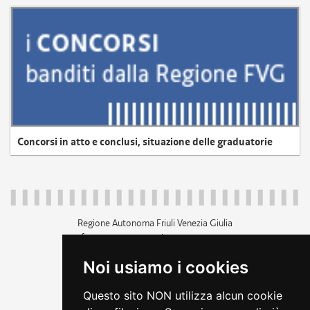
Concorsi in atto e conclusi, situazione delle graduatorie
Regione Autonoma Friuli Venezia Giulia
c.f. 80014930327; p.iva 00526040324
piazza Unità d'Italia 1 Trieste
Noi usiamo i cookies
+39 040 3771111
regione.friuliveneziagiulia@certregione.fvg.it
Questo sito NON utilizza alcun cookie
amministrazione trasparente