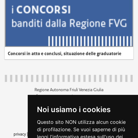
Concorsi in atto e conclusi, situazione delle graduatorie
Regione Autonoma Friuli Venezia Giulia
c.f. 80014930327; p.iva 00526040324
piazza Unità d'Italia 1 Trieste
Noi usiamo i cookies
+39 040 3771111
regione.friuliveneziagiulia@certregione.fvg.it
Questo sito NON utilizza alcun cookie
amministrazione trasparente
di profilazione. Se vuoi saperne di più
privacy
|
cookie
|
note legali
|
accessibilità
|
rss
|
dichiarazione di
leggi l'informativa estesa sull'uso dei