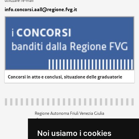
utilizzare l'e-mail
info.concorsi.aall@regione.fvg.it
Concorsi in atto e conclusi, situazione delle graduatorie
Regione Autonoma Friuli Venezia Giulia
c.f. 80014930327; p.iva 00526040324
piazza Unità d'Italia 1 Trieste
Noi usiamo i cookies
+39 040 3771111