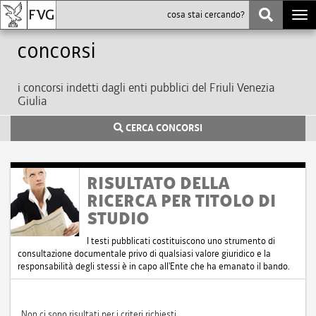
Togg
navi
Concorsi
i concorsi indetti dagli enti pubblici del Friuli Venezia
Giulia
CERCA CONCORSI
RISULTATO DELLA
RICERCA PER TITOLO DI
STUDIO
I testi pubblicati costituiscono uno strumento di
consultazione documentale privo di qualsiasi valore giuridico e la
responsabilità degli stessi è in capo all'Ente che ha emanato il bando.
Non ci sono risultati per i criteri richiesti.