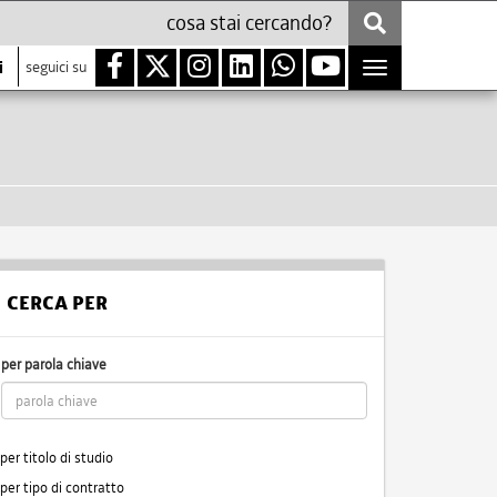
i
seguici su
Toggle
navigation
CERCA PER
per parola chiave
per titolo di studio
per tipo di contratto