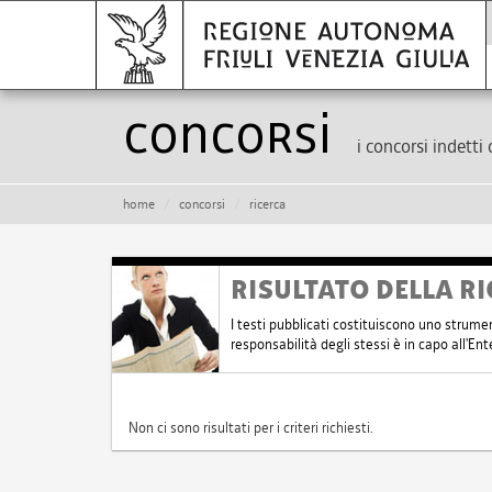
Concorsi
i concorsi indetti 
home
concorsi
ricerca
RISULTATO DELLA RI
I testi pubblicati costituiscono uno strume
responsabilità degli stessi è in capo all'E
Non ci sono risultati per i criteri richiesti.