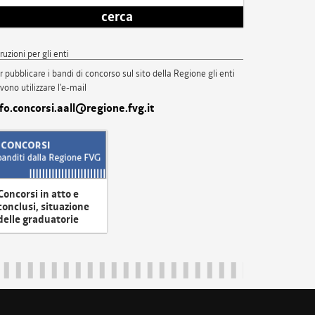
cerca
truzioni per gli enti
r pubblicare i bandi di concorso sul sito della Regione gli enti
vono utilizzare l'e-mail
nfo.concorsi.aall@regione.fvg.it
Concorsi in atto e
conclusi, situazione
delle graduatorie
uliveneziagiulia@certregione.fvg.it