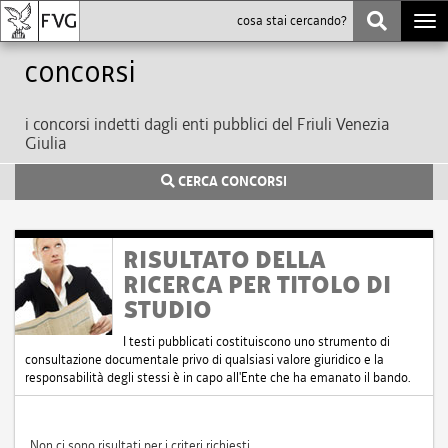
Togg
navi
Concorsi
i concorsi indetti dagli enti pubblici del Friuli Venezia
Giulia
CERCA CONCORSI
RISULTATO DELLA
RICERCA PER TITOLO DI
STUDIO
I testi pubblicati costituiscono uno strumento di
consultazione documentale privo di qualsiasi valore giuridico e la
responsabilità degli stessi è in capo all'Ente che ha emanato il bando.
Non ci sono risultati per i criteri richiesti.